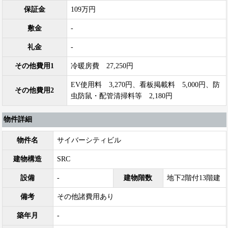
保証金
109万円
敷金
-
礼金
-
その他費用1
冷暖房費 27,250円
EV使用料 3,270円、看板掲載料 5,000円、防
その他費用2
虫防鼠・配管清掃料等 2,180円
物件詳細
物件名
サイバーシティビル
建物構造
SRC
設備
-
建物階数
地下2階付13階建
備考
その他諸費用あり
築年月
-