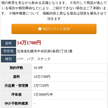
側の夜景を見ながら飲める店舗となります。 ※先行して商談が進んで
いる場合や個別事由などにより、ご紹介できない場合はご了承願いま
す。 ※物件概要について、掲載内容と異なる場合は現状を優先させて
頂きます
検討リストに追加
14万1700円
賃料
所在地
北海道札幌市中央区南5条西2丁目2番
種別
バー、バプ、スナック
契約坪数
10.9坪
賃料
14万1700円
共益費・管理費
2万7250円
坪単価
1万3000円/坪
仲介手数料概算
-