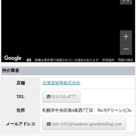
画像は著作権で保護されている場合があります
利用規約
問題の報告
仲介業者
店舗
北海道振興株式会社
TEL
011-531-4777
住所
札幌市中央区南4条西7丁目 No.9グリーンビル
メールアドレス
info-2412@susukino-greenbuilding.com