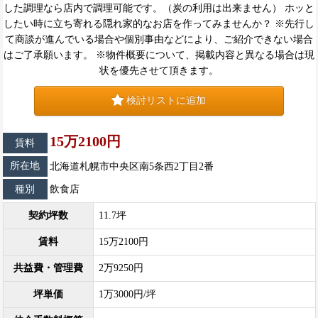
した調理なら店内で調理可能です。（炭の利用は出来ません） ホッと
したい時に立ち寄れる隠れ家的なお店を作ってみませんか？ ※先行し
て商談が進んでいる場合や個別事由などにより、ご紹介できない場合
はご了承願います。 ※物件概要について、掲載内容と異なる場合は現
状を優先させて頂きます。
検討リストに追加
15万2100円
賃料
所在地
北海道札幌市中央区南5条西2丁目2番
種別
飲食店
契約坪数
11.7坪
賃料
15万2100円
共益費・管理費
2万9250円
坪単価
1万3000円/坪