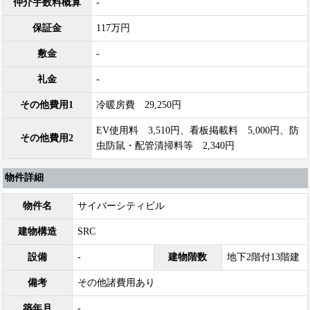
仲介手数料概算
-
保証金
117万円
敷金
-
礼金
-
その他費用1
冷暖房費 29,250円
EV使用料 3,510円、看板掲載料 5,000円、防
その他費用2
虫防鼠・配管清掃料等 2,340円
物件詳細
物件名
サイバーシティビル
建物構造
SRC
設備
-
建物階数
地下2階付13階建
備考
その他諸費用あり
築年月
-