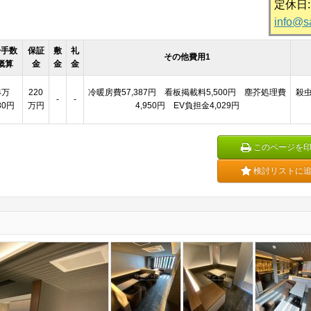
定休日
info@s
介手数
保証
敷
礼
その他費用1
概算
金
金
金
4万
220
冷暖房費57,387円 看板掲載料5,500円 塵芥処理費
殺虫
-
-
80円
万円
4,950円 EV負担金4,029円
このページを
検討リストに