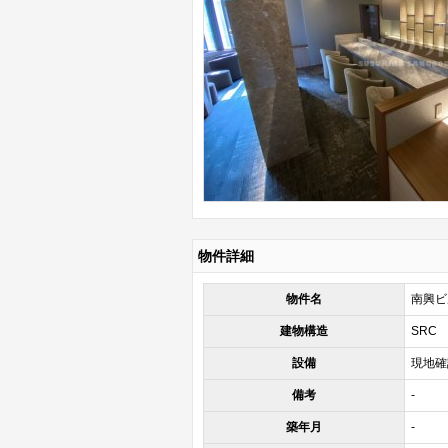
物件詳細
物件名
南興ビ
建物構造
SRC
設備
現地確
備考
-
築年月
-