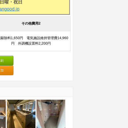
:日曜・祝日
angood.jp
その他費用2
駆除料1,650円 電気施設維持管理費14,960
円 外調機設置料2,200円
印刷
追加