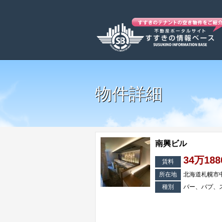
物件詳細
南興ビル
34万18
賃料
所在地
北海道札幌市
種別
バー、バプ、