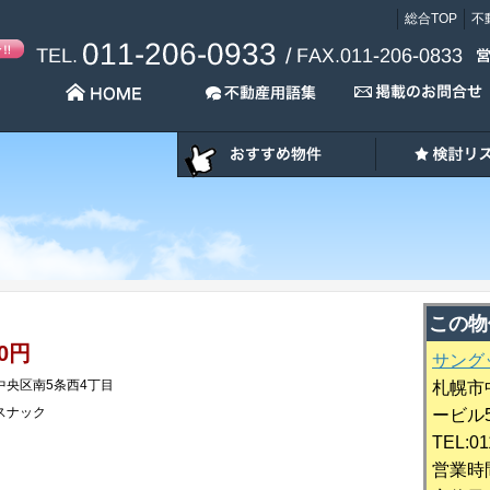
総合TOP
不
この物
80円
サング
中央区南5条西4丁目
札幌市
スナック
ービル
TEL:01
営業時間