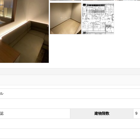
ル
認
建物階数
9