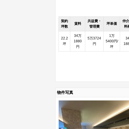
契約
共益費・
仲
賃料
坪単価
坪数
管理費
料
34万
1万
22.2
5万3724
3
1880
5400円/
坪
円
18
円
坪
物件写真