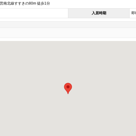
営南北線すすきの80m 徒歩1分
入居時期
即